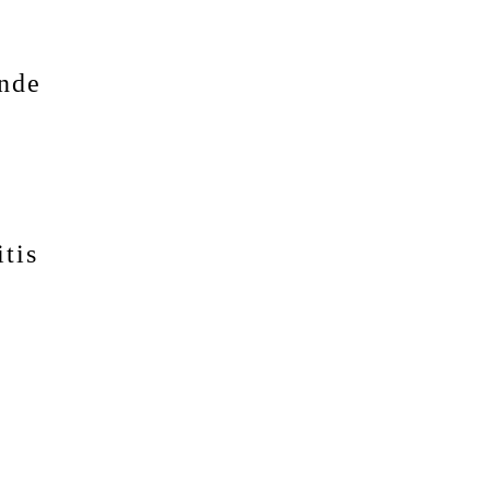
unde
tis