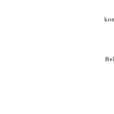
kon
Be